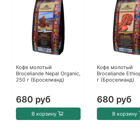
Кофе молотый
Кофе молотый
Broceliande Nepal Organic,
Broceliande Ethio
250 г (Броселианд)
г (Броселианд)
680 руб
680 руб
В корзину
В корзину