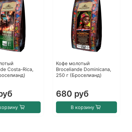
лотый
Кофе молотый
nde Costa-Rica,
Broceliande Dominicana,
Броселианд)
250 г (Броселианд)
руб
680 руб
корзину
В корзину