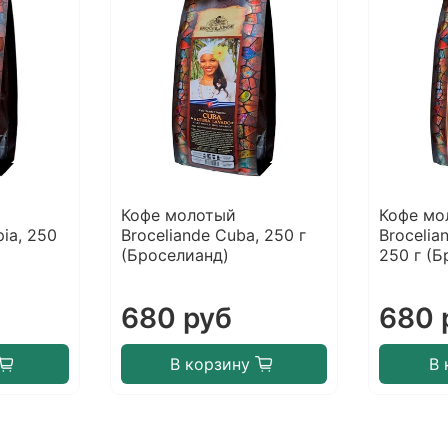
Кофе молотый
Кофе мо
pia, 250
Broceliande Cuba, 250 г
Brocelia
(Броселианд)
250 г (
680 руб
680 
В корзину
В 