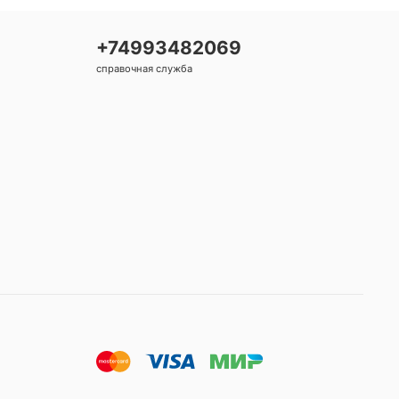
+74993482069
справочная служба