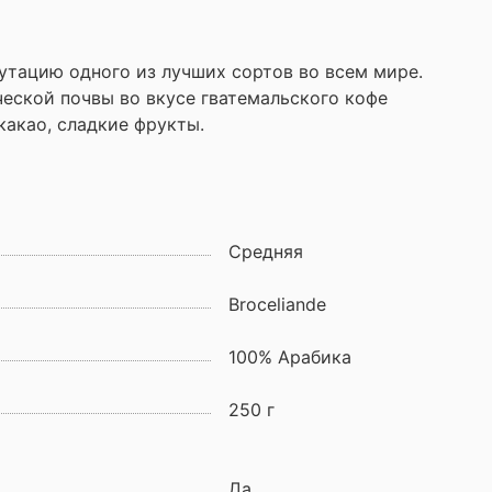
путацию одного из лучших сортов во всем мире.
ческой почвы во вкусе гватемальского кофе
какао, сладкие фрукты.
Средняя
Broceliande
100% Арабика
250 г
Да