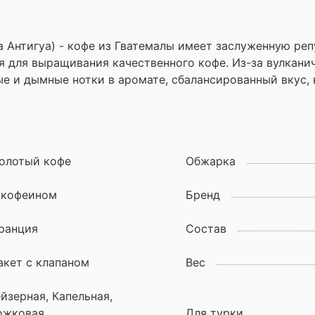
а Антигуа) - кофе из Гватемалы имеет заслуженную ре
 для выращивания качественного кофе. Из-за вулкани
 и дымные нотки в аромате, сбалансированный вкус, 
олотый кофе
Обжарка
 кофеином
Бренд
ранция
Состав
акет с клапаном
Вес
ейзерная, Капельная,
ожковая
Для турки