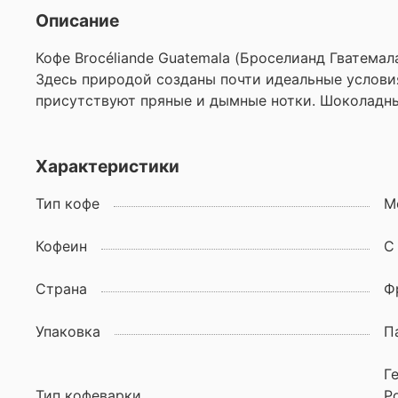
Описание
Кофе Brocéliande Guatemala (Броселианд Гватемал
Здесь природой созданы почти идеальные условия
присутствуют пряные и дымные нотки. Шоколадные
Характеристики
Тип кофе
М
Кофеин
С
Страна
Ф
Упаковка
П
Г
Тип кофеварки
Р