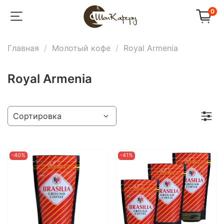
0
Главная
Молотый кофе
Royal Armenia
Royal Armenia
-40%
-41%