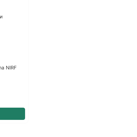
ии
na NIRF