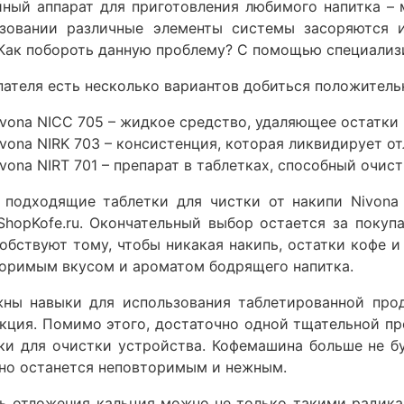
ный аппарат для приготовления любимого напитка – 
ьзовании различные элементы системы засоряются и
 Как побороть данную проблему? С помощью специализ
пателя есть несколько вариантов добиться положительн
ivona NICC 705 – жидкое средство, удаляющее остатки 
ivona NIRK 703 – консистенция, которая ликвидирует о
vona NIRT 701 – препарат в таблетках, способный очист
 подходящие таблетки для чистки от накипи Nivona
ShopKofe.ru. Окончательный выбор остается за поку
обствуют тому, чтобы никакая накипь, остатки кофе 
оримым вкусом и ароматом бодрящего напитка.
ны навыки для использования таблетированной прод
кция. Помимо этого, достаточно одной тщательной пр
ки для очистки устройства. Кофемашина больше не бу
но останется неповторимым и нежным.
ь отложения кальция можно не только такими радик