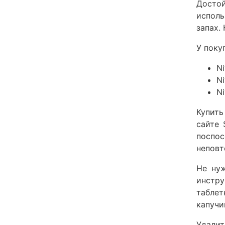
Достой
испол
запах.
У поку
N
N
Ni
Купить
сайте 
поспос
неповт
Не нуж
инстру
таблет
капучи
Удалит