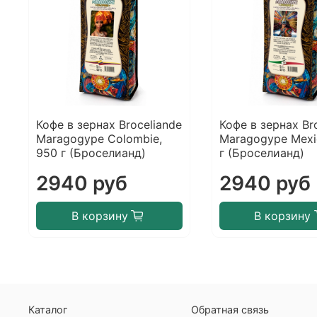
Кофе в зернах Broceliande
Кофе в зернах Br
Maragogype Colombie,
Maragogype Mexi
950 г (Броселианд)
г (Броселианд)
2940 руб
2940 руб
В корзину
В корзину
Каталог
Обратная связь