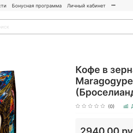
сти
Бонусная программа
Личный кабинет
Кофе в зерн
Maragogype 
(Броселиан
(0)
2940.00 р