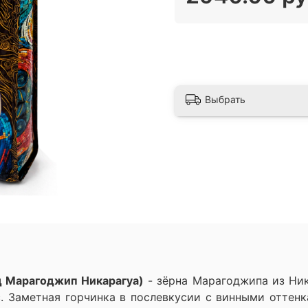
Выбрать
нд Марагоджип Никарагуа)
- зёрна Марагоджипа из Ник
с. Заметная горчинка в послевкусии с винными оттенк