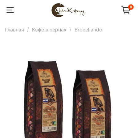
0
Главная
Кофе в зернах
Broceliande