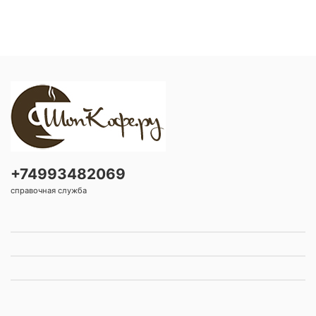
+74993482069
справочная служба