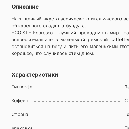
Описание
Насыщенный вкус классического итальянского эс
обжаренного сладкого фундука.
EGOISTE Espresso - лучший проводник в мир тр
эспрессо-машине в маленькой римской caffette
остановиться на бегу и пить его маленькими гло
хорошее, что случилось этим днем.
Характеристики
Тип кофе
З
Кофеин
С
Страна
Г
Упаковка
П