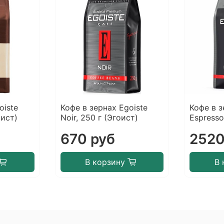
oiste
Кофе в зернах Egoiste
Кофе в з
оист)
Noir, 250 г (Эгоист)
Espresso
670 руб
2520
В корзину
В 