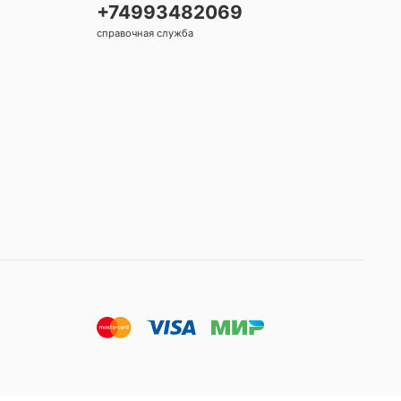
+74993482069
справочная служба