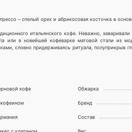
прессо – спелый орех и абрикосовая косточка в основ
адиционного итальянского кофе. Неважно, заваривали
ria или в новейшей кофеварке матовой стали из мо
тками, словно придерживаясь ритуала, полуприкрыв г
ерновой кофе
Обжарка
 кофеином
Бренд
ермания
Состав
акет с клапаном
Вес