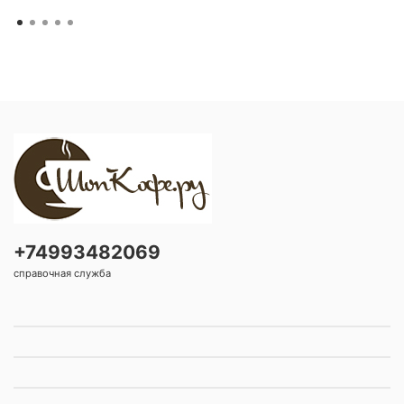
+74993482069
справочная служба