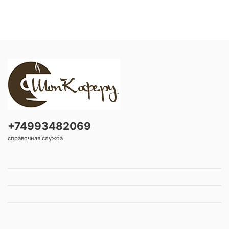
+74993482069
справочная служба