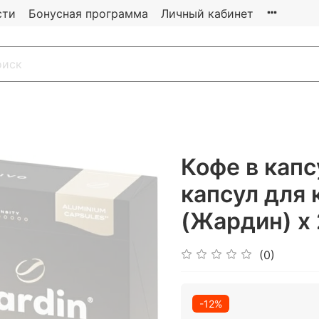
сти
Бонусная программа
Личный кабинет
Кофе в капсу
капсул для
(Жардин) х 
(0)
-12%