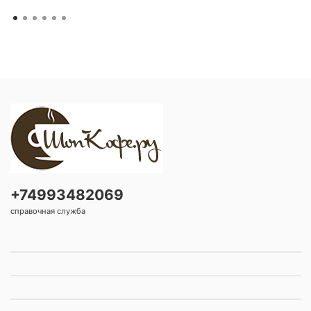
+74993482069
справочная служба