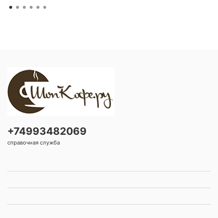
+74993482069
справочная служба