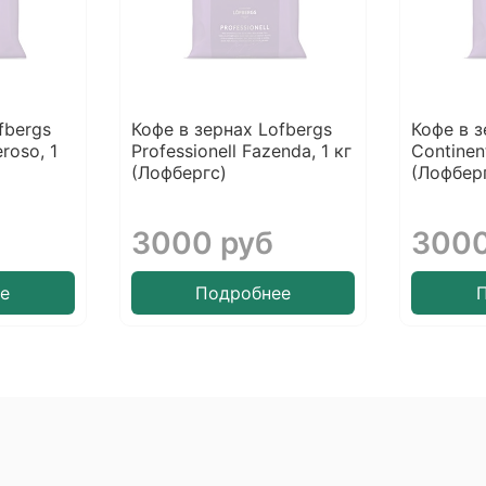
fbergs
Кофе в зернах Lofbergs
Кофе в з
roso, 1
Professionell Fazenda, 1 кг
Continent
(Лофбергс)
(Лофбер
3000 руб
3000
е
Подробнее