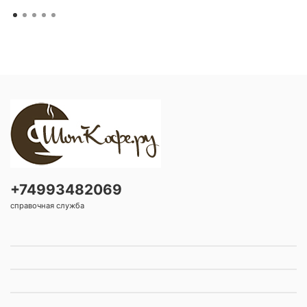
+74993482069
справочная служба