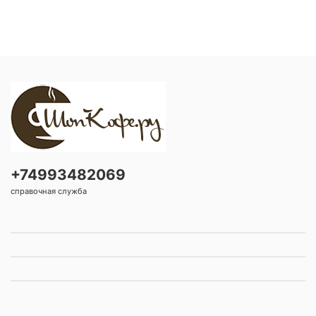
+74993482069
справочная служба