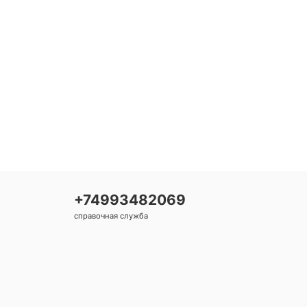
+74993482069
справочная служба