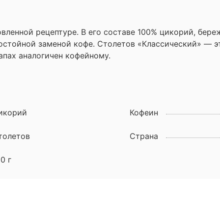
вленной рецептуре. В его составе 100% цикорий, бер
стойной заменой кофе. Столетов «Классический» — эт
апах аналогичен кофейному.
икорий
Кофеин
толетов
Страна
0 г