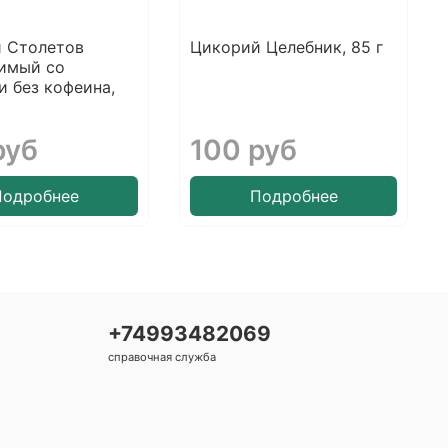
 Столетов
Цикорий Целебник, 85 г
имый со
и без кофеина,
руб
100 руб
Подробнее
Подробнее
+74993482069
справочная служба