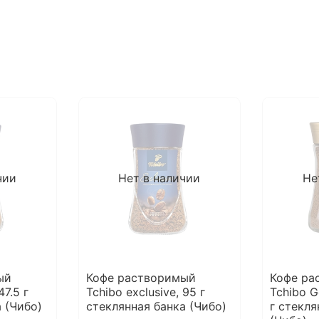
чии
Нет в наличии
Не
ый
Кофе растворимый
Кофе ра
47.5 г
Tchibo exclusive, 95 г
Tchibo G
 (Чибо)
стеклянная банка (Чибо)
г стекля