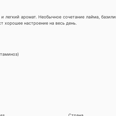
 и легкий аромат. Необычное сочетание лайма, базил
ст хорошее настроение на весь день.
итаминоз)
ess
Страна