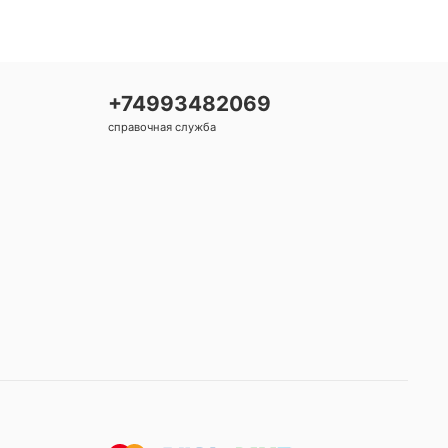
+74993482069
справочная служба