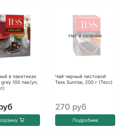
Нет в наличии
ный в пакетиках
Чай черный листовой
l grey 100 пак/уп,
Tess Sunrise, 200 г (Тесс)
сс)
руб
270 руб
корзину
Подробнее