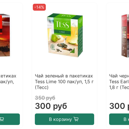
-14%
кетиках
Чай зеленый в пакетиках
Чай чер
пак/уп,
Tess Lime 100 пак/уп, 1,5 г
Tess Ear
(Тесс)
1,8 г (Те
350 руб
300 руб
300 
В корзину
В 