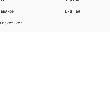
равяной
Вид чая
0 пакетиков