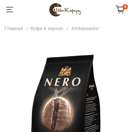
0
Главная
Кофе в зернах
Ambassador