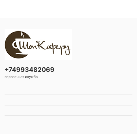
+74993482069
справочная служба