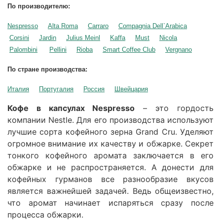
По производителю:
Nespresso
Alta Roma
Carraro
Compagnia Dell`Arabica
Corsini
Jardin
Julius Meinl
Kaffa
Must
Nicola
Palombini
Pellini
Rioba
Smart Coffee Club
Vergnano
По стране производства:
Италия
Португалия
Россия
Швейцария
Кофе в капсулах Nespresso
– это гордость
компании Nestle. Для его производства используют
лучшие сорта кофейного зерна Grand Cru. Уделяют
огромное внимание их качеству и обжарке. Секрет
тонкого кофейного аромата заключается в его
обжарке и не распространяется. А донести для
кофейных гурманов все разнообразие вкусов
является важнейшей задачей. Ведь общеизвестно,
что аромат начинает испаряться сразу после
процесса обжарки.