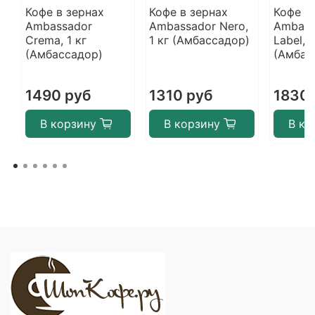
Кофе в зернах
Кофе в зернах
Кофе в
Ambassador
Ambassador Nero,
Ambass
Crema, 1 кг
1 кг (Амбассадор)
Label, 1
(Амбассадор)
(Амбас
1490 руб
1310 руб
1830 
В корзину
В корзину
В ко