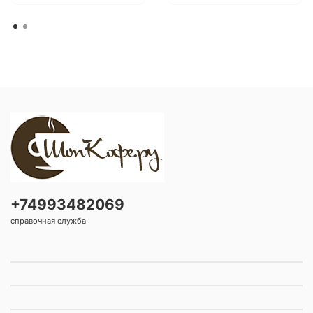
+74993482069
справочная служба