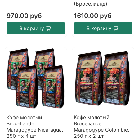
(Броселианд)
970.00 руб
1610.00 руб
В корзину
В корзину
Кофе молотый
Кофе молотый
Broceliande
Broceliande
Maragogype Nicaragua,
Maragogype Colombie,
250 г х 4 шт
250 г х 2 шт