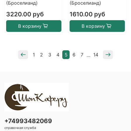
(Броселианд)
(Броселианд)
3220.00 руб
1610.00 руб
В корзину
В корзину
1
2
3
4
5
6
7
14
…
+74993482069
справочная служба